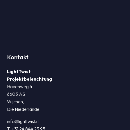
Kontakt
LightTwist
Projektbeleuchtung
Havenweg 4
6603 AS
Wijchen,
Die Niederlande
info@lighttwist.nl
T. +31 24 844 23 95